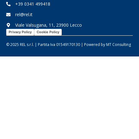
+39 0341 499418
rel@rel.it
Viale Valsugana, 11, 23900 Lecco
Privacy Policy
Cookie Policy
© 2025 REL s.r.l. | Partita Iva 01549170130 | Powered by
MT Consulting